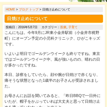
>
HOME
>
ブログ トップ
> 日焼け止めについて
>
日焼け止めについて
>
投稿日：2016年5月7日 カテゴリー：
医療
,
子育て
>
こんにちは。今年9月にJR東小金井駅前（小金井市梶野
>
町）にオープン予定の小児科クリニック、ひがこキッズ
です。
>
いよいよ明日でゴールデンウイークも終りですね。東京
>
ではゴールデンウイーク中、風が強いものの、晴れの日
>
が多かったですね。
>
本日、診察をしていたら、顔や腕が日焼けで赤くなり、
痛そうな状態となった1歳半のお子さんが受診されまし
た。
お母さんにお話を聞いてみると、「昨日BBQで一日外に
いたが、帽子をかぶっていれば大丈夫と思って日焼け止