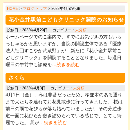
>
HOME
>
ブログ トップ
> 2022年4月の記事
>
花小金井駅前こどもクリニック開院のお知らせ
>
投稿日：2022年4月29日 カテゴリー：
未分類
>
ホームページでのご案内で、すでにお気づきの方もいら
>
っしゃるかと思いますが、当院の開設主体である「医療
法人社団すこやか武蔵野」が、新たに『花小金井駅前こ
>
どもクリニック』を開院することとなりました。毎週日
>
曜日の午前中も診療を
…続きを読む
>
さくら
>
投稿日：2022年4月3日 カテゴリー：
未分類
4月1日（金）、私は非番だったため、桜並木のある通り
まで犬たちを連れてお花見散歩に行ってきました。 桜は
前日の雨で花びらが落ち始めていましたが、その分遊歩
道一面に花びらが敷き詰められている感じで、とても綺
麗でした。 我が
…続きを読む