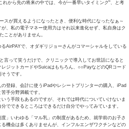
これから先の将来の中では、今が一番早いタイミング”、と考
ジュースが買えるようになったとき、便利な時代になったなぁ～
すが、私の電子マネー使用力はそれ以来進化せず、私自身はク
ったことがありません。
るAirPAYで、オダギリジョーさんがコマーシャルをしている
～と言って笑うだけで、クリニックで導入してお世話になると
ジットカードやSuicaはもちろん、○○PayなどのQRコード
利そうです。
登録、会計に使うiPadやレシートプリンターの購入、iPad
と苦手分野満載です。
という手段もあるのですが、それでは時代についていけないま
自分でできるところはできるだけ自分でやってみています。
制度」いわゆる「マル乳」の制度があるため、就学前のお子さ
じる機会は多くありませんが、インフルエンザワクチンなどの