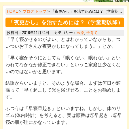
>
HOME
>
ブログ トップ
> 「夜更かし」を治すためには？（学童期以降）
>
「夜更かし」を治すためには？（学童期以降）
>
投稿日：2016年11月24日 カテゴリー：
医療
,
子育て
>
「早く寝かせるのがよい、とはわかっていながらも、つ
>
いついお子さんが夜更かしになってしまう。」とか、
>
「早く寝かそうにとしても『眠くない、眠れない』とい
われてなかなか修正できない」というご家庭は少なくな
>
いのではないかと思います。
>
結論からいいますと、そのような場合、まずは何日か頑
>
張って「早く起こして光を浴びせる」ことをお勧めしま
す。
ふつうは「早寝早起き」といいますね。しかし、体のリ
ズム(体内時計）を考えると、実は順番は①早起き→②早
寝の順が理にかなっています。