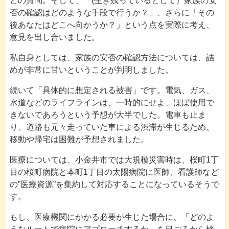
との質問。そして、「(生き残っているとして）家族の安
否の確認はどのような手段で行うか？」、さらに「その
後あなたはどこへ向かうか？」という点を実際に考え、
意見を出し合いました。
私自身としては、家族の安否の確認方法については、詰
めが非常に甘いということが判明しました。
続いて「具体的に想定される被害」です。電気、ガス、
水道などのライフラインは、一時的にせよ、ほぼ使用で
きないであろうという予想が大半でした。電車も止ま
り、道路も元々走っていた車による渋滞が生じるため、
移動や帰宅は困難が予想されました。
医療については、小金井市では大規模災害時は、桜町1丁
目の桜町病院と本町1丁目の太陽病院に医師、看護師など
の”医療資源”を集約して対応することになっているそうで
す。
もし、医療機関にかかる必要が生じた場合に、「どのよ