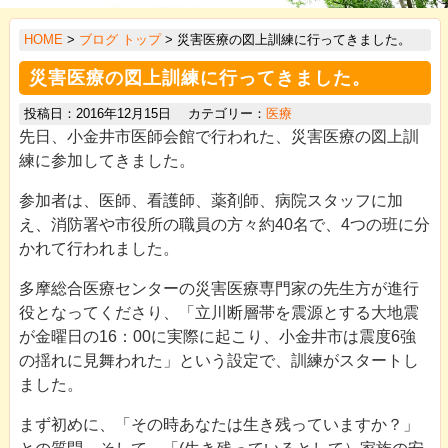
>
HOME
>
ブログ トップ
> 災害医療の図上訓練に行ってきました。
>
災害医療の図上訓練に行ってきました。
>
投稿日：2016年12月15日 カテゴリー：
医療
>
先日、小金井市医師会館で行われた、災害医療の図上訓
>
練に参加してきました。
>
参加者は、医師、看護師、薬剤師、病院スタッフに加
え、消防署や市役所の職員の方々約40名で、4つの班に分
>
かれて行われました。
>
多摩総合医療センターの災害医療専門家の先生方が進行
>
役となってくださり、「立川断層帯を震源とする大地震
が金曜日の16：00に実際に起こり、小金井市は震度6強
の揺れに見舞われた」という設定で、訓練がスタートし
ました。
まず初めに、「その時あなたは生き残っていますか？」