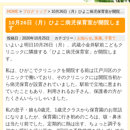
>
HOME
>
ブログ トップ
> 10月26日（月）ひよこ病児保育室が開院します
>
10月26日（月）ひよこ病児保育室が開院しま
>
す
>
投稿日：2020年10月25日 カテゴリー：
お知らせ
,
医療
,
子育て
いよいよ明日10月26日（月）、武蔵小金井駅前こどもク
>
リニックに隣接する「ひよこ病児保育室」が開院しま
>
す。
>
私は、ひがこでクリニックを開院する前は江戸川区のク
>
リニックで働いており、そのクリニックには開院当初か
ら病児保育が設置されていました。駅前で立地に恵まれ
>
ていたこともあり、利用されるお子さん、保護者の方が
たくさんいらっしゃいました。
私の息子・娘も0歳児、1歳児クラスから保育園のお世話
になりましたが、保育園に行き初めのころは、咳・鼻水
は当たり前でした。定期的に熱は出す、ちょっと調子を