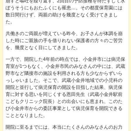
崩すと嘔吐を繰り返す、2回目の予防接種を待たずして水
ぼうそうにもおたふくにも罹患…。その都度保育園には
数日間行けず、両親の助けを幾度となく受けてきまし
た。
共働きのご両親が増えている昨今、お子さんが体調を崩
した時にご親族の手を借りれない保護者の方々のご苦労
を、幾度となく目にしてきました。
一方で、開院した4年前の時点では、小金井市には病児保
育室が1つもなく、小金井市民のみなさんの中には、武蔵
野市など隣接市の施設を利用される方も少なからずいら
っしゃいました。そこで、武蔵小金井地域での小児科の
開院と並行して病児保育の開設を目指した結果、病児保
育に対する思いを同じくする恩田先生（武蔵小金井駅前
こどもクリニック院長）との出会いにも恵まれ、このた
び小金井市からの委託事業として病児保育を開院できる
こととなりました。
開院に至るまでには、本当にたくさんのみなさんのお力