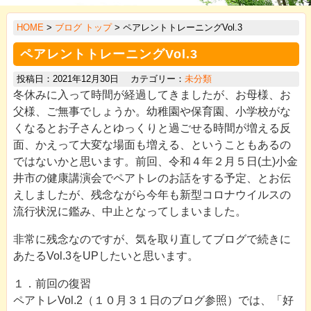
>
HOME
>
ブログ トップ
> ペアレントトレーニングVol.3
>
ペアレントトレーニングVol.3
>
投稿日：2021年12月30日 カテゴリー：
未分類
>
冬休みに入って時間が経過してきましたが、お母様、お
>
父様、ご無事でしょうか。幼稚園や保育園、小学校がな
くなるとお子さんとゆっくりと過ごせる時間が増える反
>
面、かえって大変な場面も増える、ということもあるの
>
ではないかと思います。前回、令和４年２月５日(土)小金
井市の健康講演会でペアトレのお話をする予定、とお伝
>
えしましたが、残念ながら今年も新型コロナウイルスの
>
流行状況に鑑み、中止となってしまいました。
非常に残念なのですが、気を取り直してブログで続きに
あたるVol.3をUPしたいと思います。
１．前回の復習
ペアトレVol.2（１０月３１日のブログ参照）では、「好