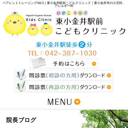
ペアレントトレーニングVol.3｜東小金井駅前こどもクリニック｜東小金井市の小児科、
アレルギー科
>
院長ブログ
>